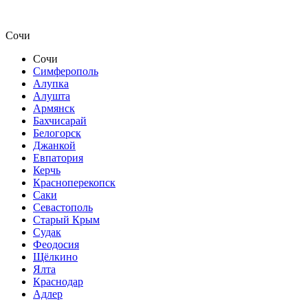
Сочи
Сочи
Симферополь
Алупка
Алушта
Армянск
Бахчисарай
Белогорск
Джанкой
Евпатория
Керчь
Красноперекопск
Саки
Севастополь
Старый Крым
Судак
Феодосия
Щёлкино
Ялта
Краснодар
Адлер